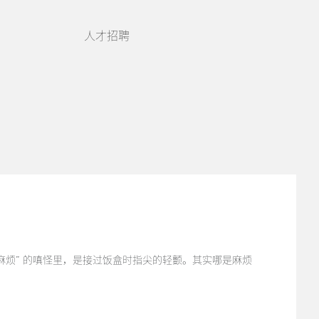
人才招聘
烦” 的嗔怪里，是接过饭盒时指尖的轻颤。其实哪是麻烦