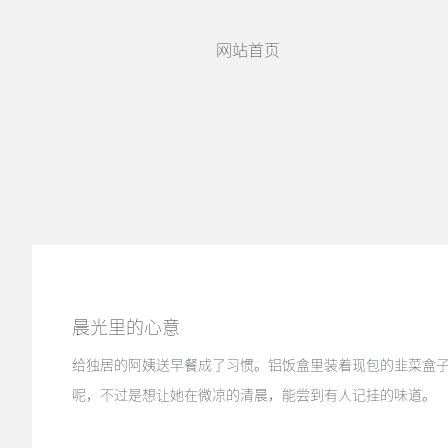
网站首页
晨光里的心意
给独居的阿姨送早餐成了习惯。铝饭盒里装着现包的韭菜盒子
呢，不过是想让她在微凉的清晨，能尝到有人记挂的味道。