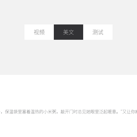
视频
美文
测试
，保温袋里塞着温热的小米粥，敲开门时总见她眼里泛起暖意。“又让你麻