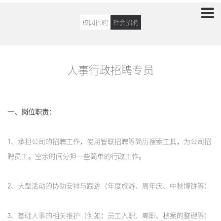
校园招聘
社会招聘
人事行政招聘专员
一、岗位职责：
1、承担公司的招聘工作，使用智联招聘等简历搜索工具，为公司招
聘员工。空余时间分担一些简单的行政工作。
2、大型活动的协助安排与跟进（年度旅游、周年庆、中秋博饼等）
3、基础人事的相关维护（例如：员工入职、离职、档案的整理等）