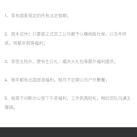
1、享有国家规定的所有法定假期；
2、周末双休！只要是正式员工公司都予以缴纳医社保，以及年终
奖，带薪年假等福利；
3、享受五险外，更有生日礼、婚庆大礼包等额外福利提供；
4、每年都有出国旅游福利，每月不定期公司户外聚餐；
5、每周不间断办公室下午茶福利，工作氛围轻松，90后团队沟通无
障碍。